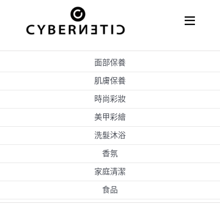
Skip
to
Toggle
Naviga
content
關於嘉亨
面部保養
代理經銷
肌膚保養
時尚彩妝
美甲彩繪
洗髮沐浴
香氛
家庭清潔
食品