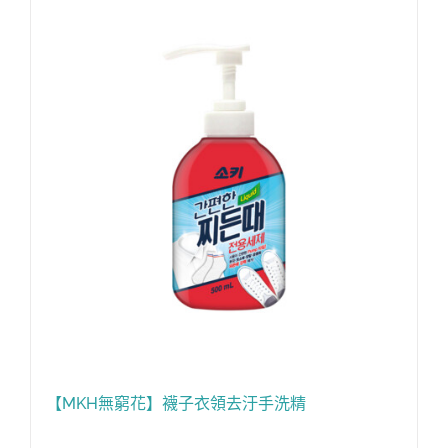
【MKH無窮花】襪子衣領去汙手洗精