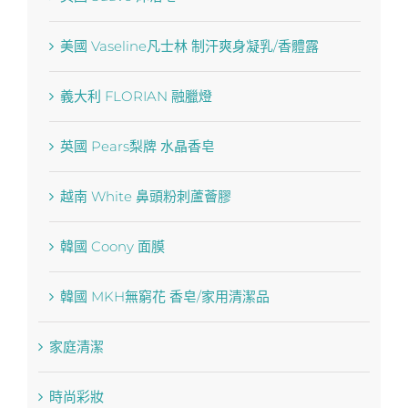
美國 Vaseline凡士林 制汗爽身凝乳/香體露
義大利 FLORIAN 融臘燈
英國 Pears梨牌 水晶香皂
越南 White 鼻頭粉刺蘆薈膠
韓國 Coony 面膜
韓國 MKH無窮花 香皂/家用清潔品
家庭清潔
時尚彩妝