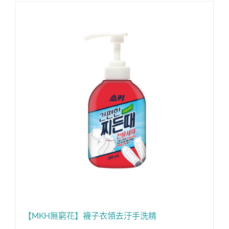
【MKH無窮花】襪子衣領去汙手洗精