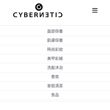
Skip
to
Toggle
Naviga
content
關於嘉亨
面部保養
代理經銷
肌膚保養
時尚彩妝
美甲彩繪
洗髮沐浴
香氛
家庭清潔
食品