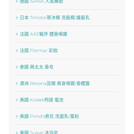
德國 ISANA 人氣藥妝
日本 Timotei蒂沐蝶 洗髮精/護髮乳
法國 AXE戰斧 體香噴霧
法國 Flormar 彩妝
泰國 興太太 香皂
澳洲 Rexona蕊娜 爽身噴霧/香體露
美國 Kodak柯達 電池
美國 Pond′s旁氏 洗面乳/蜜粉
美國 Suave 沐浴皂