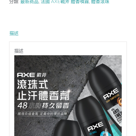
分類:
最新商品
,
法國 AXE戰斧 體香噴霧
,
體香滾珠
描述
描述