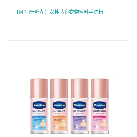
【MKH無窮花】女性貼身衣物毛料手洗精