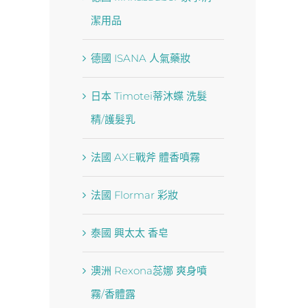
潔用品
德國 ISANA 人氣藥妝
日本 Timotei蒂沐蝶 洗髮
精/護髮乳
法國 AXE戰斧 體香噴霧
法國 Flormar 彩妝
泰國 興太太 香皂
澳洲 Rexona蕊娜 爽身噴
霧/香體露