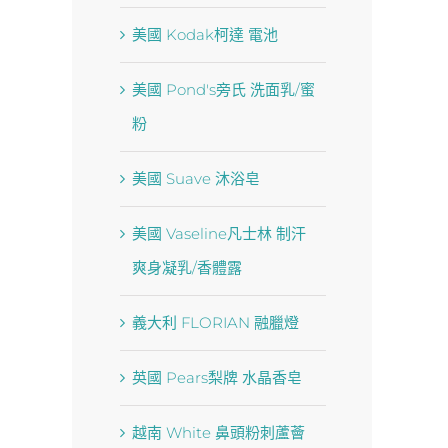
美國 Kodak柯達 電池
美國 Pond′s旁氏 洗面乳/蜜
粉
美國 Suave 沐浴皂
美國 Vaseline凡士林 制汗
爽身凝乳/香體露
義大利 FLORIAN 融臘燈
英國 Pears梨牌 水晶香皂
越南 White 鼻頭粉刺蘆薈