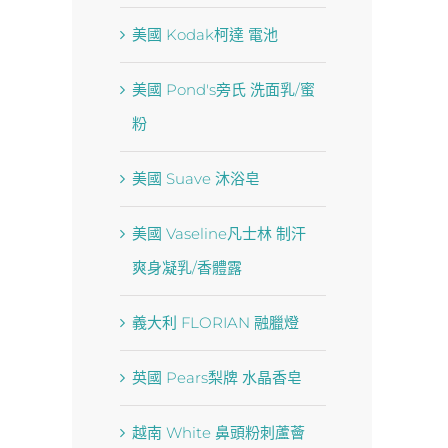
美國 Kodak柯達 電池
美國 Pond′s旁氏 洗面乳/蜜
粉
美國 Suave 沐浴皂
美國 Vaseline凡士林 制汗
爽身凝乳/香體露
義大利 FLORIAN 融臘燈
英國 Pears梨牌 水晶香皂
越南 White 鼻頭粉刺蘆薈