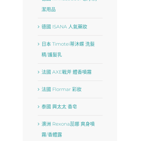
潔用品
德國 ISANA 人氣藥妝
日本 Timotei蒂沐蝶 洗髮
精/護髮乳
法國 AXE戰斧 體香噴霧
法國 Flormar 彩妝
泰國 興太太 香皂
澳洲 Rexona蕊娜 爽身噴
霧/香體露