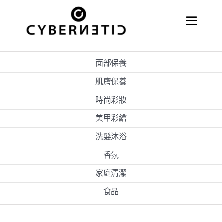
Skip
to
Toggle
Naviga
content
關於嘉亨
面部保養
代理經銷
肌膚保養
時尚彩妝
美甲彩繪
洗髮沐浴
香氛
家庭清潔
食品