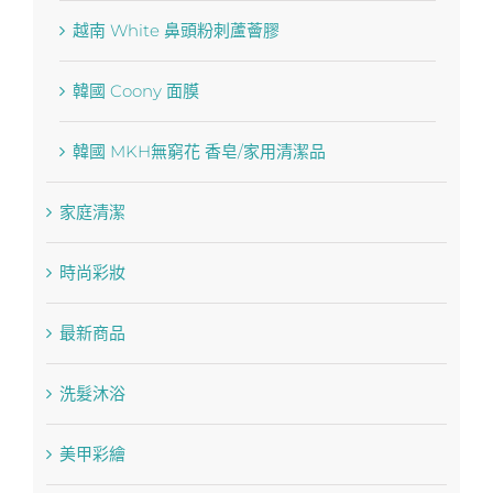
越南 White 鼻頭粉刺蘆薈膠
韓國 Coony 面膜
韓國 MKH無窮花 香皂/家用清潔品
家庭清潔
時尚彩妝
最新商品
洗髮沐浴
美甲彩繪