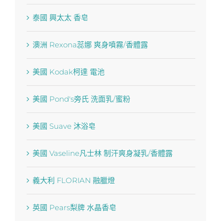
泰國 興太太 香皂
澳洲 Rexona蕊娜 爽身噴霧/香體露
美國 Kodak柯達 電池
美國 Pond′s旁氏 洗面乳/蜜粉
美國 Suave 沐浴皂
美國 Vaseline凡士林 制汗爽身凝乳/香體露
義大利 FLORIAN 融臘燈
英國 Pears梨牌 水晶香皂