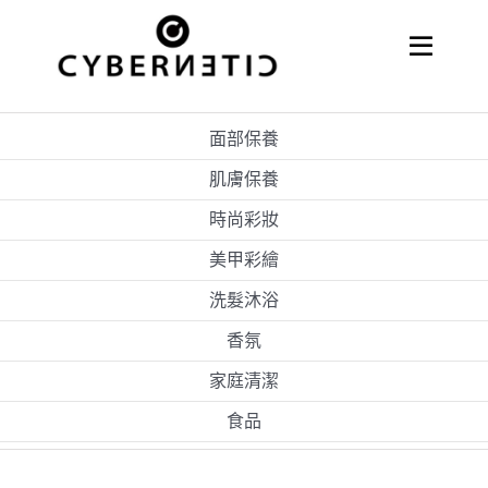
Skip
to
Toggle
Naviga
content
關於嘉亨
面部保養
代理經銷
肌膚保養
時尚彩妝
美甲彩繪
洗髮沐浴
香氛
家庭清潔
食品