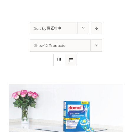
Sort by
默認排序
Show
12 Products