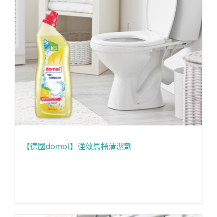
【德國domol】強效馬桶清潔劑