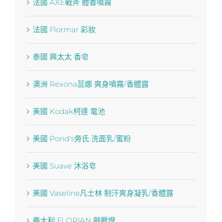
法國 AXE戰斧 體香噴霧
法國 Flormar 彩妝
泰國 興太太 香皂
澳洲 Rexona蕊娜 爽身噴霧/香體露
美國 Kodak柯達 電池
美國 Pond′s旁氏 洗面乳/蜜粉
美國 Suave 沐浴皂
美國 Vaseline凡士林 制汗爽身凝乳/香體露
義大利 FLORIAN 融臘燈