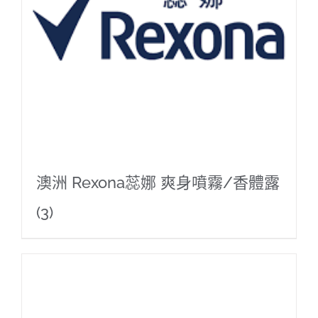
澳洲 Rexona蕊娜 爽身噴霧/香體露
(3)