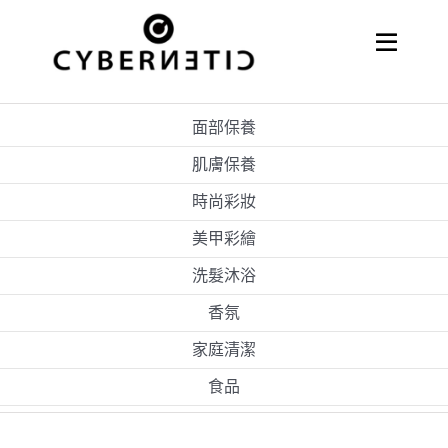
Skip
to
Toggle
Naviga
content
關於嘉亨
面部保養
代理經銷
肌膚保養
時尚彩妝
美甲彩繪
洗髮沐浴
香氛
家庭清潔
食品