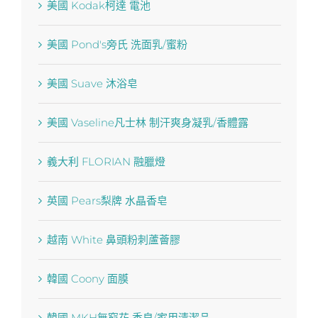
美國 Kodak柯達 電池
美國 Pond′s旁氏 洗面乳/蜜粉
美國 Suave 沐浴皂
美國 Vaseline凡士林 制汗爽身凝乳/香體露
義大利 FLORIAN 融臘燈
英國 Pears梨牌 水晶香皂
越南 White 鼻頭粉刺蘆薈膠
韓國 Coony 面膜
韓國 MKH無窮花 香皂/家用清潔品