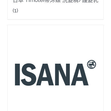
日本 Timotei蒂沐蝶 洗髮精/護髮乳
(1)